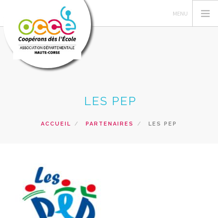
GERER SA COOPERATIVE
LES PEP
L'OCCE ET VOUS
ACTIONS PÉDAGOGIQUES
ACCUEIL
PARTENAIRES
LES PEP
RESSOURCES PEDAGOGIQUES
FORMATIONS
PRETS ET SERVICES
DEMANDE DE REÇU POUR DON
RECHERCHER